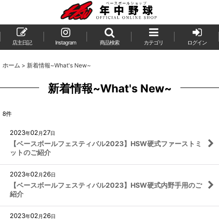
店主日記
Instagram
商品検索
カテゴリ
ログイン
ホーム
>
新着情報~What's New~
新着情報~What's New~
8
件
2023
02
27
年
月
日
【ベースボールフェスティバル2023】HSW硬式ファーストミ
ットのご紹介
2023
02
26
年
月
日
【ベースボールフェスティバル2023】HSW硬式内野手用のご
紹介
2023
02
26
年
月
日