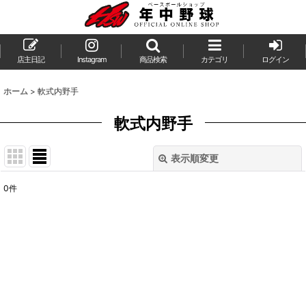
店主日記
Instagram
商品検索
カテゴリ
ログイン
ホーム
>
軟式内野手
軟式内野手
表示順変更
閉じる
0
件
表示数
:
並び順
:
絞り込む