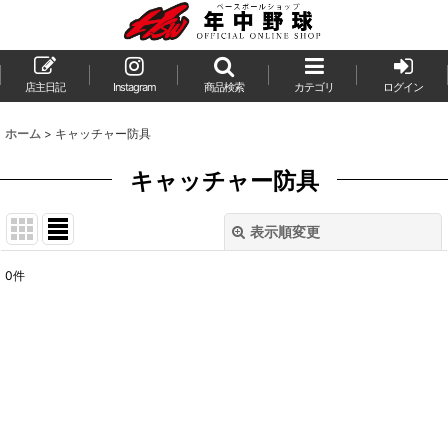
店主日記
Instagram
商品検索
カテゴリ
ログイン
ホーム
>
キャッチャー防具
キャッチャー防具
表示順変更
閉じる
0
件
表示数
:
並び順
:
絞り込む