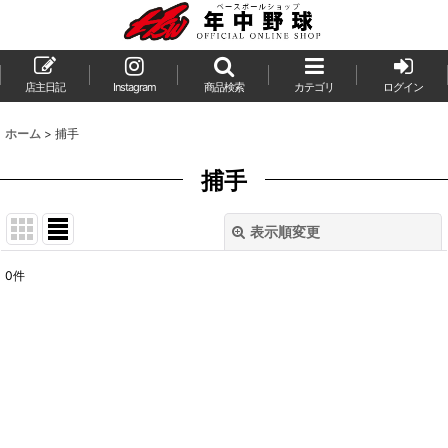
店主日記
Instagram
商品検索
カテゴリ
ログイン
ホーム
>
捕手
捕手
表示順変更
閉じる
0
件
表示数
:
並び順
:
絞り込む