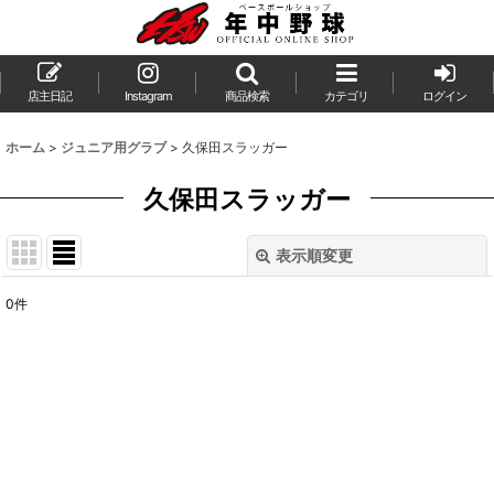
店主日記
Instagram
商品検索
カテゴリ
ログイン
ホーム
>
ジュニア用グラブ
>
久保田スラッガー
久保田スラッガー
表示順変更
閉じる
0
件
表示数
:
並び順
:
絞り込む