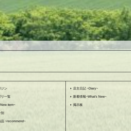
ガジン
店主日記 ~Diary~
ゴリ一覧
新着情報~What's New~
ew item~
掲示板
分別
 ~recommend~