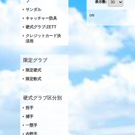
ブ
表示数
:
サンダル
0
件
キャッチャー防具
硬式グラブ:ZETT
クレジットカード決
済用
限定グラブ
限定硬式
限定軟式
硬式グラブ区分別
投手
捕手
一塁手
内野手