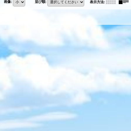
画像
:
並び順
:
表示方法
: