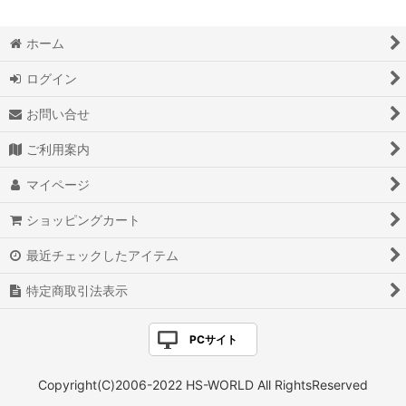
捕手
ホーム
一塁手
ログイン
内野手
お問い合せ
外野手
ご利用案内
軟式投手
マイページ
軟式捕手
ショッピングカート
軟式一塁手
最近チェックしたアイテム
特定商取引法表示
軟式内野手
軟式外野手
PCサイト
限定硬式
Copyright(C)2006-2022 HS-WORLD All RightsReserved