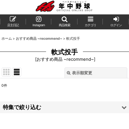
店主日記
Instagram
商品検索
カテゴリ
ログイン
ホーム
>
おすすめ商品 ~recommend~
>
軟式投手
軟式投手
[
おすすめ商品 ~recommend~
]
表示順変更
閉じる
0
件
表示数
:
並び順
:
特集で絞り込む
絞り込む
投手