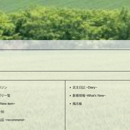
ガジン
店主日記 ~Diary~
ゴリ一覧
新着情報~What's New~
ew item~
掲示板
分別
 ~recommend~