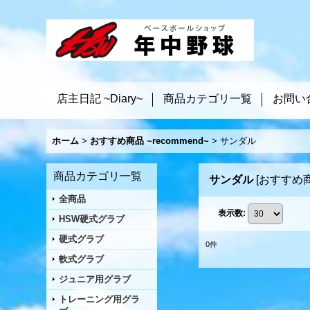
店主日記 ~Diary~
商品カテゴリ一覧
お問い
ホーム
>
おすすめ商品 ~recommend~
>
サンダル
商品カテゴリ一覧
サンダル
[
おすすめ商品
全商品
表示数
:
HSW硬式グラブ
硬式グラブ
0
件
軟式グラブ
ジュニア用グラブ
トレーニング用グラ