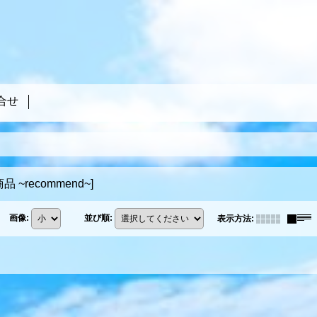
合せ
 ~recommend~
]
画像
:
並び順
:
表示方法
: