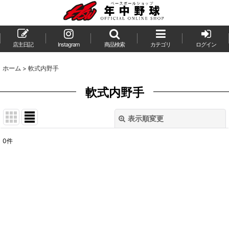
店主日記
Instagram
商品検索
カテゴリ
ログイン
ホーム
>
軟式内野手
軟式内野手
表示順変更
閉じる
0
件
表示数
:
並び順
:
絞り込む