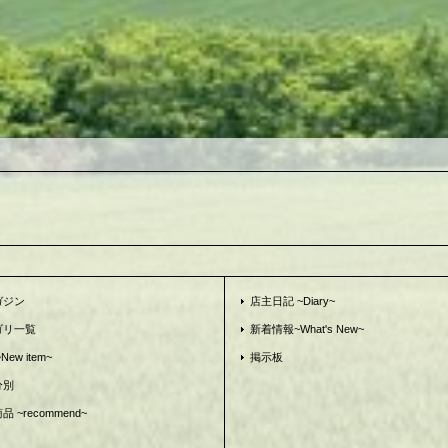
ガジン
店主日記 ~Diary~
ゴリ一覧
新着情報~What's New~
ew item~
掲示板
分別
 ~recommend~