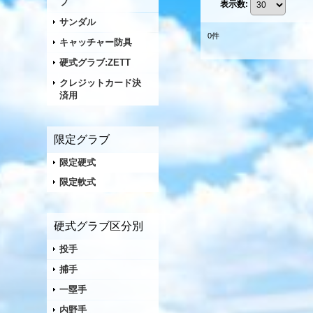
ブ
表示数
:
サンダル
0
件
キャッチャー防具
硬式グラブ:ZETT
クレジットカード決
済用
限定グラブ
限定硬式
限定軟式
硬式グラブ区分別
投手
捕手
一塁手
内野手