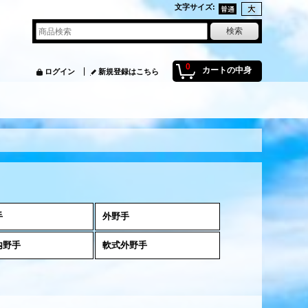
文字サイズ
:
0
カートの中身
ログイン
新規登録はこちら
手
外野手
内野手
軟式外野手