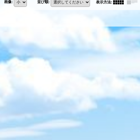
画像
:
並び順
:
表示方法
: