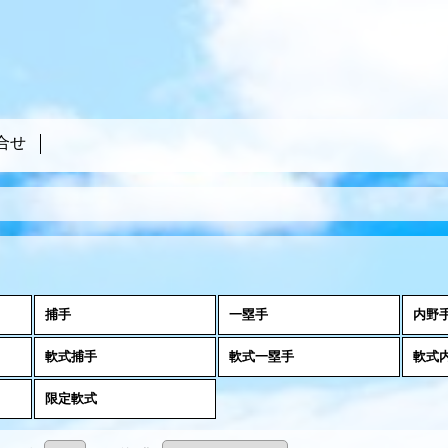
合せ
捕手
一塁手
内野
軟式捕手
軟式一塁手
軟式
限定軟式