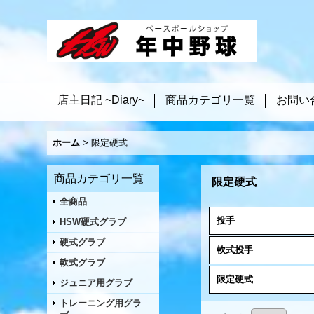
店主日記 ~Diary~
商品カテゴリ一覧
お問い
ホーム
>
限定硬式
商品カテゴリ一覧
限定硬式
全商品
投手
HSW硬式グラブ
硬式グラブ
軟式投手
軟式グラブ
限定硬式
ジュニア用グラブ
トレーニング用グラ