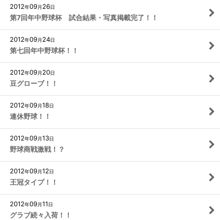
2012
09
26
年
月
日
第7回年中野球杯 試合結果・写真掲載完了！！
2012
09
24
年
月
日
第七回年中野球杯！！
2012
09
20
年
月
日
豆グローブ！！
2012
09
18
年
月
日
連休野球！！
2012
09
13
年
月
日
野球商戦激戦！？
2012
09
12
年
月
日
王冠タイプ！！
2012
09
11
年
月
日
グラブ続々入荷！！