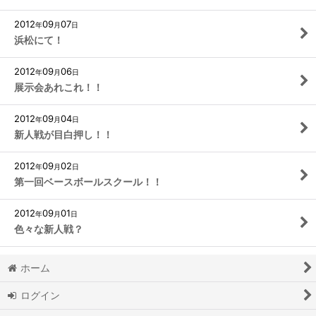
2012
09
07
年
月
日
浜松にて！
2012
09
06
年
月
日
展示会あれこれ！！
2012
09
04
年
月
日
新人戦が目白押し！！
2012
09
02
年
月
日
第一回ベースボールスクール！！
2012
09
01
年
月
日
色々な新人戦？
ホーム
ログイン