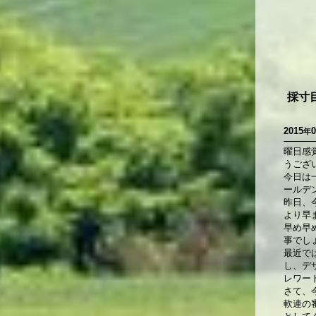
採寸
2015
0
年
曜日感
うござ
今日は
ールデ
昨日、
より早
早め早
事でし
最近で
し、デ
レワー
さて、
軟連の