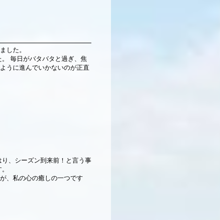
ました。
。 毎日がバタバタと過ぎ、焦
ように進んでいかないのが正直
はり、シーズン到来前！と言う事
す。
が、私の心の癒しの一つです
！