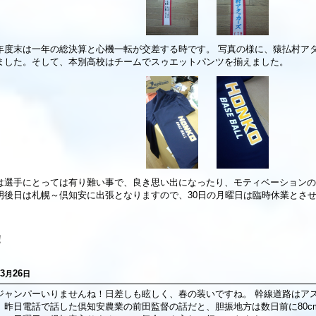
年度末は一年の総決算と心機一転が交差する時です。 写真の様に、猿払村ア
ました。そして、本別高校はチームでスゥエットパンツを揃えました。
は選手にとっては有り難い事で、良き思い出になったり、モティベーションの
明後日は札幌～倶知安に出張となりますので、30日の月曜日は臨時休業とさ
！
3
26
月
日
ジャンパーいりませんね！日差しも眩しく、春の装いですね。 幹線道路はア
、昨日電話で話した倶知安農業の前田監督の話だと、胆振地方は数日前に80c