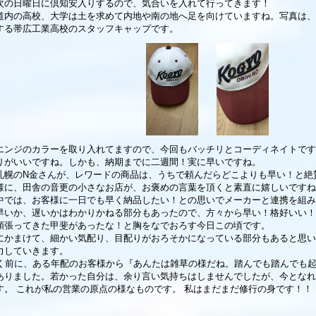
次の日曜日に倶知安入りするので、気合いを入れて行ってきます！
道内の高校、大学は土を求めて内地や南の地へ足を向けていますね。写真は、
する帯広工業高校のスタッフキャップです。
エンジのカラーを取り入れてますので、今回もバッチリとコーディネイトです
りがいいですね。しかも、納期までに二週間！実に早いですね。
札幌のN金さんが、レワードの商品は、うちで頼んだらどこよりも早い！と絶
様に、田舎の音更の小さなお店が、お褒めの言葉を頂くと素直に嬉しいですね
中では、お客様に一日でも早く納品したい！との思いでメーカーと連携を組み
早いか、遅いかはわかりかねる部分もあったので、方々から早い！格好いい！
頑張ってきた甲斐があったな！と胸をなでおろす今日この頃です。
にかまけて、細かい気配り、目配りがおろそかになっている部分もあると思い
力していきます。
近く前に、ある年配のお客様から『あんたは雑草の様だね。踏んでも踏んでも
ありました。若かった自分は、余り言い気持ちはしませんでしたが、今となれ
す。 これが私の営業の原点の様なものです。 私はまだまだ修行の身です！！