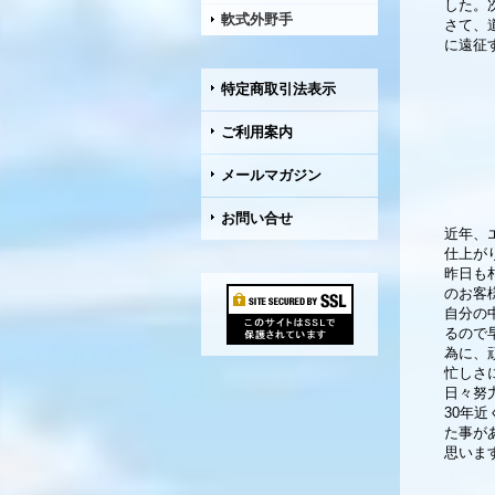
した。
軟式外野手
さて、
に遠征
特定商取引法表示
ご利用案内
メールマガジン
お問い合せ
近年、
仕上が
昨日も
のお客
自分の
るので
為に、
忙しさ
日々努
30年
た事が
思いま