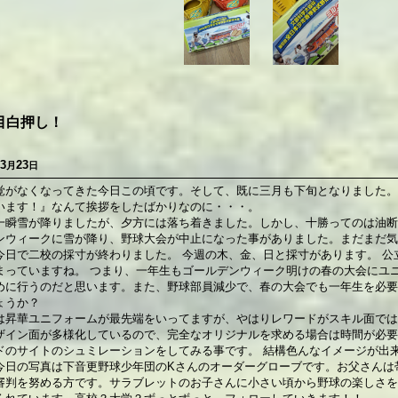
目白押し！
3
23
月
日
覚がなくなってきた今日この頃です。そして、既に三月も下旬となりました。
います！』なんて挨拶をしたばかりなのに・・・。
一瞬雪が降りましたが、夕方には落ち着きました。しかし、十勝ってのは油断
ンウィークに雪が降り、野球大会が中止になった事がありました。まだまだ気
今日で二校の採寸が終わりました。 今週の木、金、日と採寸があります。 公
まっていますね。 つまり、一年生もゴールデンウィーク明けの春の大会にユ
めに行うのだと思います。また、野球部員減少で、春の大会でも一年生を必要
ょうか？
は昇華ユニフォームが最先端をいってますが、やはりレワードがスキル面では
ザイン面が多様化しているので、完全なオリジナルを求める場合は時間が必要
ドのサイトのシュミレーションをしてみる事です。 結構色んなイメージが出
今日の写真は下音更野球少年団のKさんのオーダーグローブです。お父さんは
審判を努める方です。サラブレットのお子さんに小さい頃から野球の楽しさを