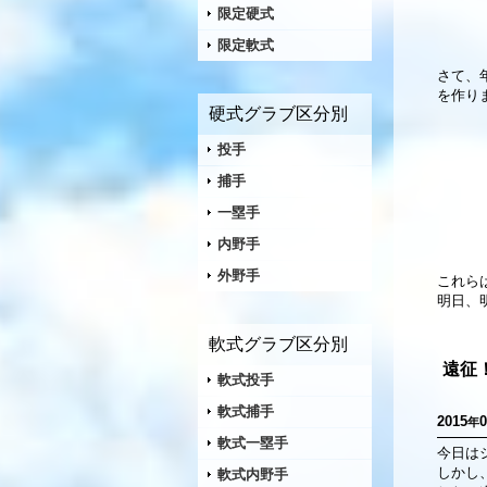
限定硬式
限定軟式
さて、
を作り
硬式グラブ区分別
投手
捕手
一塁手
内野手
外野手
これら
明日、
軟式グラブ区分別
遠征
軟式投手
軟式捕手
2015
0
年
軟式一塁手
今日は
しかし
軟式内野手