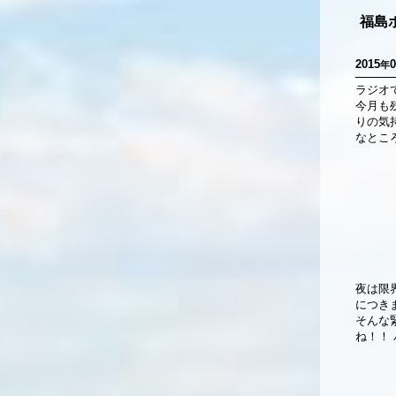
福島
2015
0
年
ラジオ
今月も
りの気
なとこ
夜は限
につき
そんな
ね！！