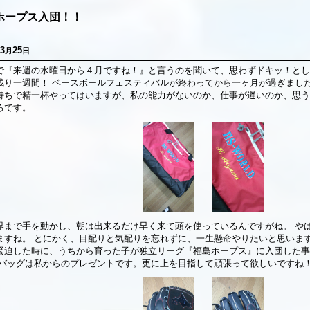
ホープス入団！！
3
25
月
日
で『来週の水曜日から４月ですね！』と言うのを聞いて、思わずドキッ！とし
残り一週間！ ベースボールフェスティバルが終わってから一ヶ月が過ぎました
持ちで精一杯やってはいますが、私の能力がないのか、仕事が遅いのか、思う
ろです。
界まで手を動かし、朝は出来るだけ早く来て頭を使っているんですがね。 や
ますね。 とにかく、目配りと気配りを忘れずに、一生懸命やりたいと思いま
緊迫した時に、うちから育った子が独立リーグ『福島ホープス』に入団した事
 バッグは私からのプレゼントです。更に上を目指して頑張って欲しいですね