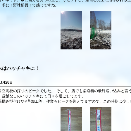
、求む！野球部員！て感じですね。
末はハッチャキに！
3
28
月
日
公立高校の採寸のピークでした。 そして、店でも柔道着の最終追い込みと言
、昼飯なしのハッチャキにて日々を過ごしてます。
湯揉み型付けやP革加工等、作業もピークを迎えてますので、この時期は少し