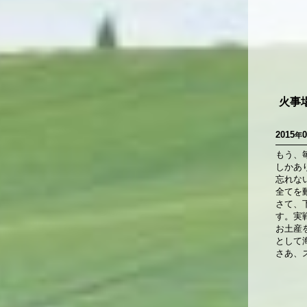
火事
2015
0
年
もう、
しかあ
忘れな
全てを
さて、
す。実
お土産
として
さあ、