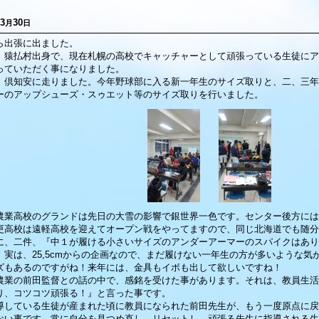
3
30
月
日
ら出張に出ました。
、猿払村出身で、現在札幌の高校でキャッチャーとして頑張っている生徒にア
っていただく事になりました。
、倶知安に走りました。今年野球部に入る新一年生のサイズ取りと、二、三年
ーのアップシューズ・スゥエット等のサイズ取りを行いました。
農業高校のグランドは先日の大雪の影響で銀世界一色です。センター後方には
更高校は遠軽高校を迎えてオープン戦をやってますので、同じ北海道でも随分
に、二件、『中１が履ける小さいサイズのアンダーアーマーのスパイクはあり
。実は、25,5cmからの企画なので、まだ履けない一年生の方が多いような
ズもあるのですがね！来年には、金具もイボも出して欲しいですね！
農業の前田監督との話の中で、感銘を受けた事があります。それは、教員生活
り、コツコツ頑張る！』と言った事です。
導している生徒が産まれた頃に教員になられた前田先生が、もう一度原点に戻
ない事です。常に自分を見つめ直し、リセットし、頑張る先生に指導される生