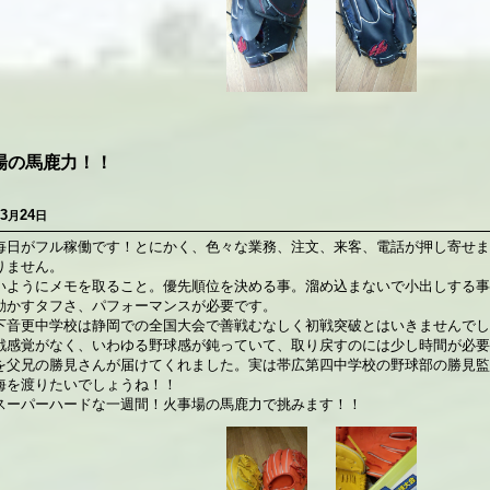
場の馬鹿力！！
3
24
月
日
毎日がフル稼働です！とにかく、色々な業務、注文、来客、電話が押し寄せま
りません。
いようにメモを取ること。優先順位を決める事。溜め込まないで小出しする事
動かすタフさ、パフォーマンスが必要です。
下音更中学校は静岡での全国大会で善戦むなしく初戦突破とはいきませんでし
戦感覚がなく、いわゆる野球感が鈍っていて、取り戻すのには少し時間が必要
を父兄の勝見さんが届けてくれました。実は帯広第四中学校の野球部の勝見監
海を渡りたいでしょうね！！
スーパーハードな一週間！火事場の馬鹿力で挑みます！！