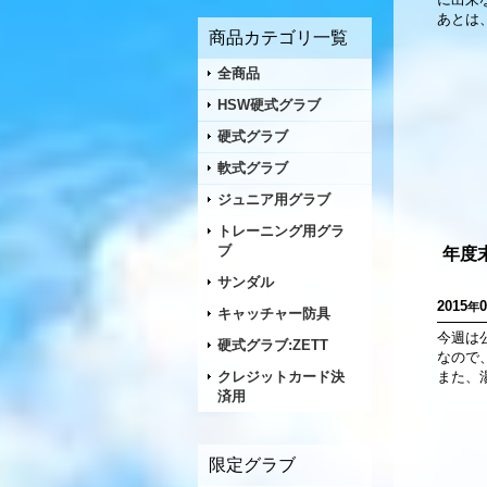
あとは
商品カテゴリ一覧
全商品
HSW硬式グラブ
硬式グラブ
軟式グラブ
ジュニア用グラブ
トレーニング用グラ
ブ
年度
サンダル
2015
0
年
キャッチャー防具
今週は
硬式グラブ:ZETT
なので
クレジットカード決
また、
済用
限定グラブ