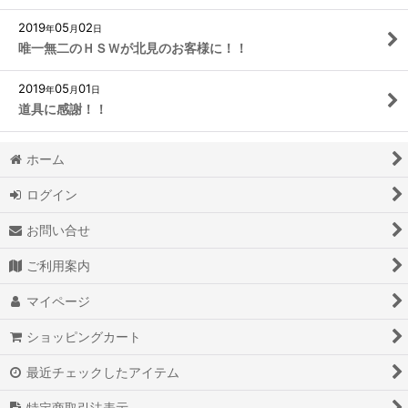
2019
05
02
年
月
日
唯一無二のＨＳＷが北見のお客様に！！
2019
05
01
年
月
日
道具に感謝！！
ホーム
ログイン
お問い合せ
ご利用案内
マイページ
ショッピングカート
最近チェックしたアイテム
特定商取引法表示