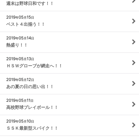
週末は野球日和です！！
2019
05
15
年
月
日
ベスト４出揃う！！
2019
05
14
年
月
日
熱盛り！！
2019
05
13
年
月
日
ＨＳＷグローブが網走へ！！
2019
05
12
年
月
日
あの夏の日の思い出！！
2019
05
11
年
月
日
高校野球プレイボール！！
2019
05
10
年
月
日
ＳＳＫ最新型スパイク！！