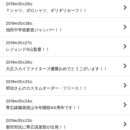
2019
05
29
年
月
日
Ｔシャツ、ポロシャツ、ギリギリセーフ！！
2019
05
28
年
月
日
池田中学校新規ジャンパー！！
2019
05
27
年
月
日
レジェンドO山監督！！
2019
05
26
年
月
日
大正スカイファイターズ優勝おめでとうございます！！
2019
05
25
年
月
日
明治さんのカスタムオーダー・フリース！！
2019
05
24
年
月
日
帯広緑陽高校は今年開校40周年です！！
2019
05
23
年
月
日
都市対抗に帯広倶楽部が出発！！