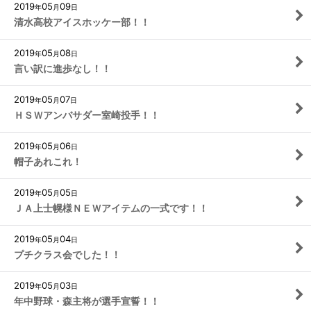
2019
05
09
年
月
日
清水高校アイスホッケー部！！
2019
05
08
年
月
日
言い訳に進歩なし！！
2019
05
07
年
月
日
ＨＳＷアンバサダー室崎投手！！
2019
05
06
年
月
日
帽子あれこれ！
2019
05
05
年
月
日
ＪＡ上士幌様ＮＥＷアイテムの一式です！！
2019
05
04
年
月
日
プチクラス会でした！！
2019
05
03
年
月
日
年中野球・森主将が選手宣誓！！