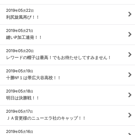
2019
05
22
年
月
日
利尻旋風再び！！
2019
05
21
年
月
日
縫いP加工連発！！
2019
05
20
年
月
日
レワードの帽子は最高！でもお待たせしてすみません！
2019
05
19
年
月
日
十勝№１は帯広大谷高校！！
2019
05
18
年
月
日
明日は決勝戦！！
2019
05
17
年
月
日
ＪＡ音更様のニューエラ社のキャップ！！
2019
05
16
年
月
日