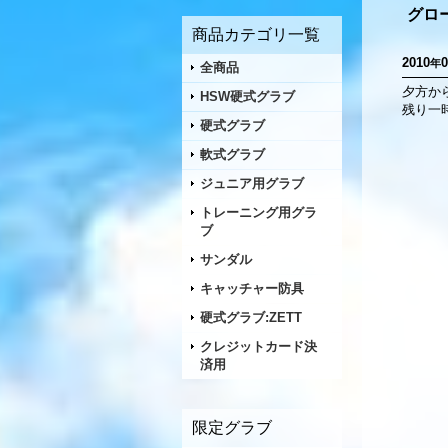
グロ
商品カテゴリ一覧
2010
0
年
全商品
夕方か
HSW硬式グラブ
残り一
硬式グラブ
軟式グラブ
ジュニア用グラブ
トレーニング用グラ
ブ
サンダル
キャッチャー防具
硬式グラブ:ZETT
クレジットカード決
済用
限定グラブ