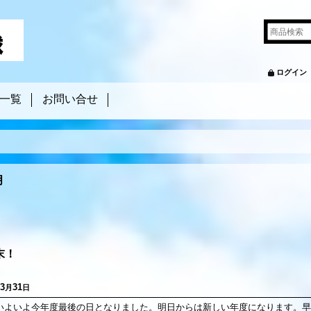
ログイン
一覧
お問い合せ
月
末！
3
31
月
日
いよいよ今年度最後の日となりました。明日からは新しい年度になります。早