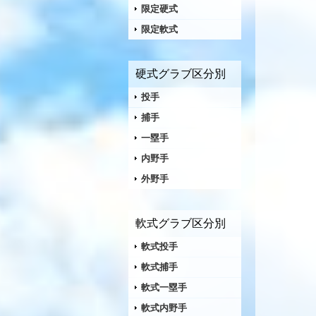
限定硬式
限定軟式
硬式グラブ区分別
投手
捕手
一塁手
内野手
外野手
軟式グラブ区分別
軟式投手
軟式捕手
軟式一塁手
軟式内野手