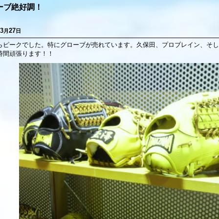
ーブ絶好調！
3
27
月
日
らピークでした。特にグローブが売れています。久保田、プロブレイン、そしてHS
時間頑張ります！！