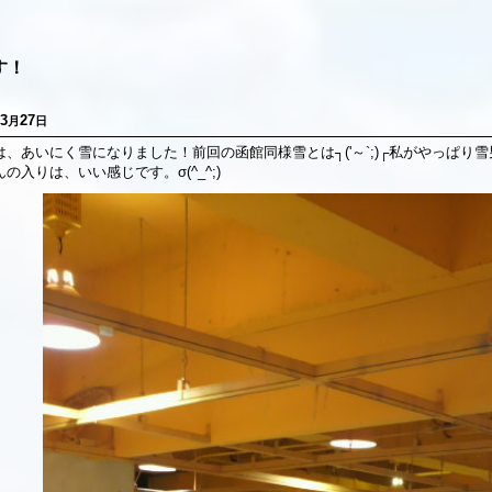
す！
3
27
月
日
は、あいにく雪になりました！前回の函館同様雪とは┐('～`;)┌私がやっぱり
の入りは、いい感じです。σ(^_^;)