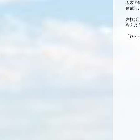
太鼓の
頂戴し
左投げ
教えよ
「終わ