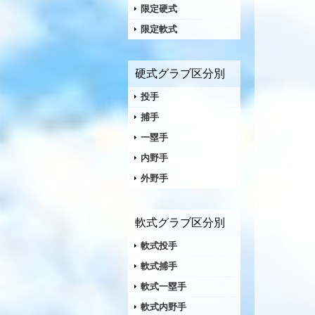
限定硬式
限定軟式
硬式グラブ区分別
投手
捕手
一塁手
内野手
外野手
軟式グラブ区分別
軟式投手
軟式捕手
軟式一塁手
軟式内野手