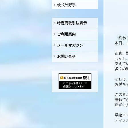
軟式外野手
特定商取引法表示
ご利用案内
「終わ
本日、
メールマガジン
正直、
お問い合せ
しかし
支えて
多くの
そして
お孫ち
この春
兼ねて
正式に
早速３
ディノ