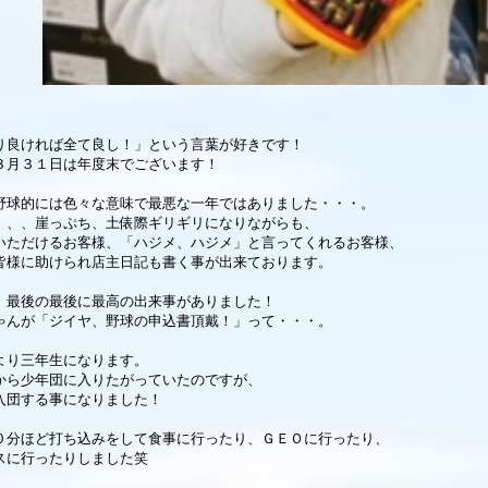
り良ければ全て良し！」という言葉が好きです！
３月３１日は年度末でございます！
野球的には色々な意味で最悪な一年ではありました・・・。
、、、崖っぷち、土俵際ギリギリになりながらも、
いただけるお客様、「ハジメ、ハジメ」と言ってくれるお客様、
皆様に助けられ店主日記も書く事が出来ております。
、最後の最後に最高の出来事がありました！
ゃんが「ジイヤ、野球の申込書頂戴！」って・・・。
より三年生になります。
から少年団に入りたがっていたのですが、
入団する事になりました！
０分ほど打ち込みをして食事に行ったり、ＧＥＯに行ったり、
スに行ったりしました笑