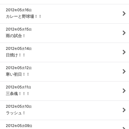
2012
05
16
年
月
日
カレーと野球場！！
2012
05
15
年
月
日
雨の試合！
2012
05
14
年
月
日
日焼け！！
2012
05
12
年
月
日
寒い初日！！
2012
05
11
年
月
日
三条魂！！！
2012
05
10
年
月
日
ラッシュ！
2012
05
09
年
月
日