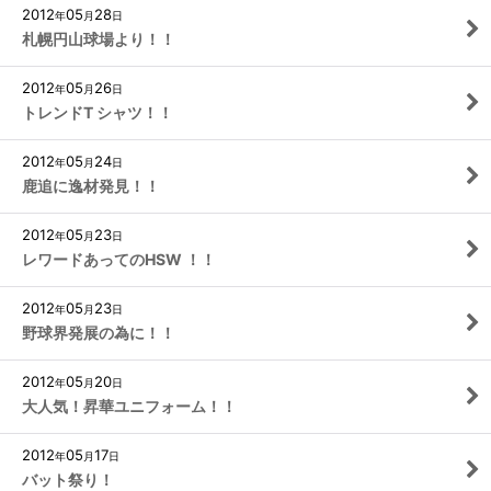
2012
05
28
年
月
日
札幌円山球場より！！
2012
05
26
年
月
日
トレンドT シャツ！！
2012
05
24
年
月
日
鹿追に逸材発見！！
2012
05
23
年
月
日
レワードあってのHSW ！！
2012
05
23
年
月
日
野球界発展の為に！！
2012
05
20
年
月
日
大人気！昇華ユニフォーム！！
2012
05
17
年
月
日
バット祭り！