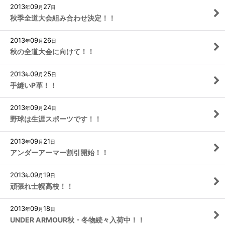
2013
09
27
年
月
日
秋季全道大会組み合わせ決定！！
2013
09
26
年
月
日
秋の全道大会に向けて！！
2013
09
25
年
月
日
手縫いP革！！
2013
09
24
年
月
日
野球は生涯スポーツです！！
2013
09
21
年
月
日
アンダーアーマー割引開始！！
2013
09
19
年
月
日
頑張れ士幌高校！！
2013
09
18
年
月
日
UNDER ARMOUR秋・冬物続々入荷中！！