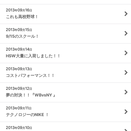
2013
09
16
年
月
日
これも高校野球！
2013
09
15
年
月
日
9/15のスクール！
2013
09
14
年
月
日
HSW大量に入荷しました！！
2013
09
13
年
月
日
コストパフォーマンス！！
2013
09
12
年
月
日
夢の対決！！『WBvsNY 』
2013
09
11
年
月
日
テクノロジーのNIKE ！
2013
09
10
年
月
日