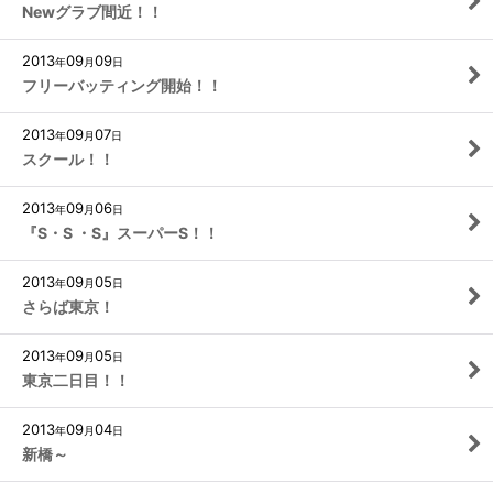
Newグラブ間近！！
2013
09
09
年
月
日
フリーバッティング開始！！
2013
09
07
年
月
日
スクール！！
2013
09
06
年
月
日
『S・S ・S』スーパーS！！
2013
09
05
年
月
日
さらば東京！
2013
09
05
年
月
日
東京二日目！！
2013
09
04
年
月
日
新橋～