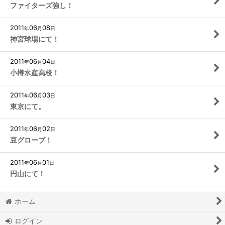
ファイターズ強し！
2011
06
08
年
月
日
神宮球場にて！
2011
06
04
年
月
日
小樽水産高校！
2011
06
03
年
月
日
東京にて。
2011
06
02
年
月
日
豆グローブ！
2011
06
01
年
月
日
円山にて！
ホーム
ログイン