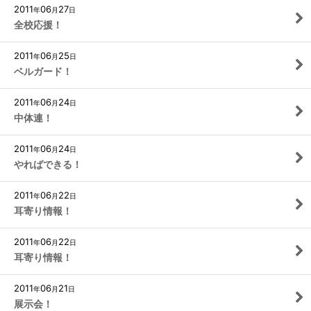
2011
06
27
年
月
日
全校応援！
2011
06
25
年
月
日
ベルガード！
2011
06
24
年
月
日
中体連！
2011
06
24
年
月
日
やればできる！
2011
06
22
年
月
日
耳寄り情報！
2011
06
22
年
月
日
耳寄り情報！
2011
06
21
年
月
日
展示会！