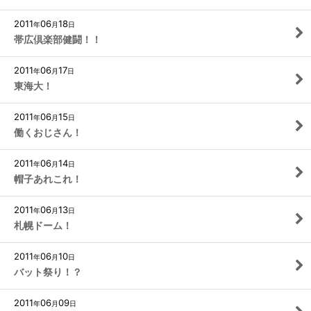
2011
06
18
年
月
日
帯広倶楽部健闘！！
2011
06
17
年
月
日
東海大！
2011
06
15
年
月
日
働くおじさん！
2011
06
14
年
月
日
帽子あれこれ！
2011
06
13
年
月
日
札幌ドーム！
2011
06
10
年
月
日
バット祭り！？
2011
06
09
年
月
日