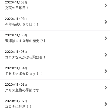
2020
11
08
年
月
日
充実の日曜日！
2020
11
07
年
月
日
今年も残り５５日！！
2020
11
06
年
月
日
玉澤は１１０年の歴史です！
2020
11
05
年
月
日
コロナなんかぶっ飛ばせ！！
2020
11
04
年
月
日
ＴＨＥクボタＤａｙ！！
2020
11
03
年
月
日
グリス交換の季節です！
2020
11
02
年
月
日
コロナに注意！！