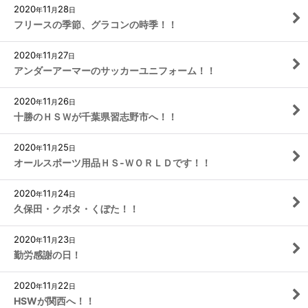
2020
11
28
年
月
日
フリースの季節、グラコンの時季！！
2020
11
27
年
月
日
アンダーアーマーのサッカーユニフォーム！！
2020
11
26
年
月
日
十勝のＨＳＷが千葉県習志野市へ！！
2020
11
25
年
月
日
オールスポーツ用品ＨＳ‐ＷＯＲＬＤです！！
2020
11
24
年
月
日
久保田・クボタ・くぼた！！
2020
11
23
年
月
日
勤労感謝の日！
2020
11
22
年
月
日
HSWが関西へ！！