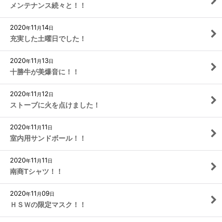
メンテナンス続々と！！
2020
11
14
年
月
日
充実した土曜日でした！
2020
11
13
年
月
日
十勝牛が美爆音に！！
2020
11
12
年
月
日
ストーブに火を点けました！
2020
11
11
年
月
日
室内用サンドボール！！
2020
11
11
年
月
日
南商Tシャツ！！
2020
11
09
年
月
日
ＨＳＷの限定マスク！！