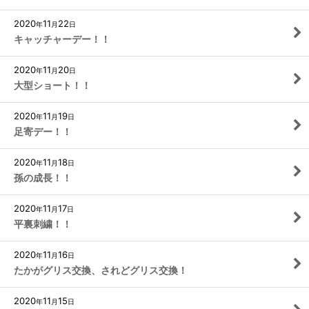
2020
11
22
年
月
日
キャッチャーデー！！
2020
11
20
年
月
日
大型ショート！！
2020
11
19
年
月
日
足寄デー！！
2020
11
18
年
月
日
孫の成長！！
2020
11
17
年
月
日
平裏刺繍！！
2020
11
16
年
月
日
たかがグリス交換、されどグリス交換！
2020
11
15
年
月
日