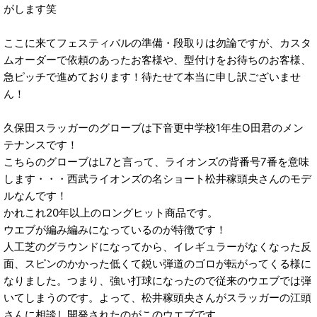
がします笑
ここに来てフェスティバルの準備・段取りは勿論ですが、カスタ
ムオーダーで依頼のあったお客様や、型付けをお待ちのお客様、
急ピッチで進めております！待たせて本当に申し訳ございませ
ん！
久保田スラッガーのグローブは下音更中学校1年生O田君のメン
テナンスです！
こちらのグローブはL7と言って、ライオンズの背番号7番を意味
します・・・西武ライオンズの名ショート松井稼頭央さんのモデ
ルなんです！
かれこれ20年以上のロングヒット商品です。
ウエブが編み編みになっているのが特徴です！
人工芝のグラウンドになってから、イレギュラーがなくなった反
面、スピンのかかった低くて鋭い弾道のゴロが転がってくる様に
なりました。つまり、強い打球になったので従来のウエブでは弾
いてしまうのです。よって、松井稼頭央さんがスラッガーの江頭
さんに相談し開発されたのがこのウエブです。