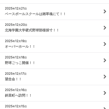
2025
12
21
年
月
日
ベースボールスクールは雑草魂にて！！
2025
12
20
年
月
日
北海学園大学硬式野球部様採寸！！
2025
12
19
年
月
日
オーバーホール！！
2025
12
18
年
月
日
野球ごっこ開催！！
2025
12
17
年
月
日
望念会！！
2025
12
16
年
月
日
斜里町へ訪問！！
2025
12
15
年
月
日