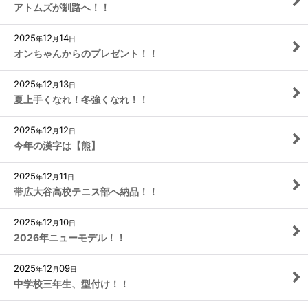
アトムズが釧路へ！！
2025
12
14
年
月
日
オンちゃんからのプレゼント！！
2025
12
13
年
月
日
夏上手くなれ！冬強くなれ！！
2025
12
12
年
月
日
今年の漢字は【熊】
2025
12
11
年
月
日
帯広大谷高校テニス部へ納品！！
2025
12
10
年
月
日
2026年ニューモデル！！
2025
12
09
年
月
日
中学校三年生、型付け！！