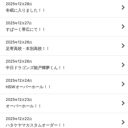
2025
12
28
年
月
日
冬眠に入りました！！
2025
12
27
年
月
日
すぱーく帯広にて！！
2025
12
26
年
月
日
足寄高校・本別高校！！
2025
12
26
年
月
日
中日ドラゴンズ能戸輝夢くん！！
2025
12
24
年
月
日
HSWオーバーホール！！
2025
12
23
年
月
日
オーバーホール！！
2025
12
22
年
月
日
ハタケヤマカスタムオーダー！！