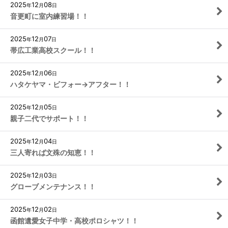
2025
12
08
年
月
日
音更町に室内練習場！！
2025
12
07
年
月
日
帯広工業高校スクール！！
2025
12
06
年
月
日
ハタケヤマ・ビフォー→アフター！！
2025
12
05
年
月
日
親子二代でサポート！！
2025
12
04
年
月
日
三人寄れば文殊の知恵！！
2025
12
03
年
月
日
グローブメンテナンス！！
2025
12
02
年
月
日
函館遺愛女子中学・高校ポロシャツ！！