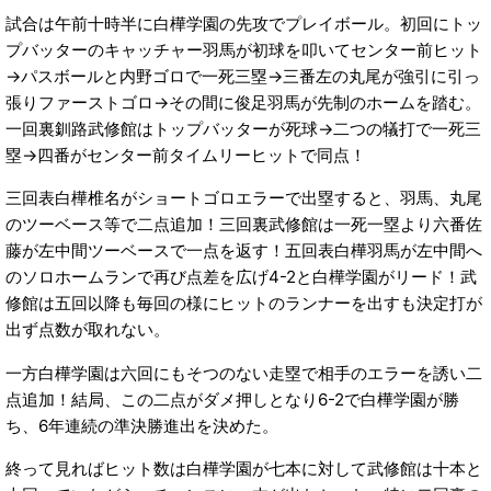
試合は午前十時半に白樺学園の先攻でプレイボール。初回にトッ
プバッターのキャッチャー羽馬が初球を叩いてセンター前ヒット
→パスボールと内野ゴロで一死三塁→三番左の丸尾が強引に引っ
張りファーストゴロ→その間に俊足羽馬が先制のホームを踏む。
一回裏釧路武修館はトップバッターが死球→二つの犠打で一死三
塁→四番がセンター前タイムリーヒットで同点！
三回表白樺椎名がショートゴロエラーで出塁すると、羽馬、丸尾
のツーベース等で二点追加！三回裏武修館は一死一塁より六番佐
藤が左中間ツーベースで一点を返す！五回表白樺羽馬が左中間へ
のソロホームランで再び点差を広げ4-2と白樺学園がリード！武
修館は五回以降も毎回の様にヒットのランナーを出すも決定打が
出ず点数が取れない。
一方白樺学園は六回にもそつのない走塁で相手のエラーを誘い二
点追加！結局、この二点がダメ押しとなり6-2で白樺学園が勝
ち、6年連続の準決勝進出を決めた。
終って見ればヒット数は白樺学園が七本に対して武修館は十本と