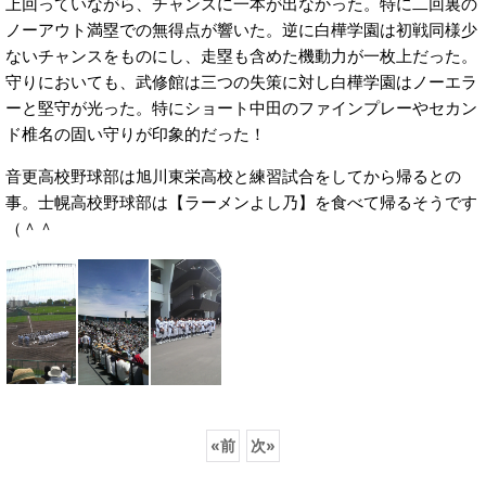
上回っていながら、チャンスに一本が出なかった。特に二回裏の
ノーアウト満塁での無得点が響いた。逆に白樺学園は初戦同様少
ないチャンスをものにし、走塁も含めた機動力が一枚上だった。
守りにおいても、武修館は三つの失策に対し白樺学園はノーエラ
ーと堅守が光った。特にショート中田のファインプレーやセカン
ド椎名の固い守りが印象的だった！
音更高校野球部は旭川東栄高校と練習試合をしてから帰るとの
事。士幌高校野球部は【ラーメンよし乃】を食べて帰るそうです
（＾＾
«
前
次
»