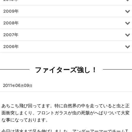
2009年
2008年
2007年
2006年
ファイターズ強し！
2011
06
09
年
月
日
あちこち飛び回ってます。特に自然界の中を走っていると虫と正
面衝突しまくり、フロントガラスが虫の死骸がへばりついて大変
な事になっております。
今日は清水まで足を伸ばしました。アンダーアーマーでチームT